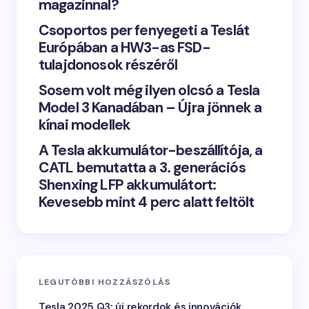
magazinnal?
Csoportos per fenyegeti a Teslát
Európában a HW3-as FSD-
tulajdonosok részéről
Sosem volt még ilyen olcsó a Tesla
Model 3 Kanadában – Újra jönnek a
kínai modellek
A Tesla akkumulátor-beszállítója, a
CATL bemutatta a 3. generációs
Shenxing LFP akkumulátort:
Kevesebb mint 4 perc alatt feltölt
LEGUTÓBBI HOZZÁSZÓLÁS
Tesla 2025 Q3: új rekordok és innovációk