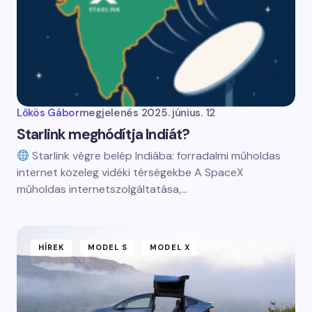
Lőkös Gábor
megjelenés
2025. június. 12
Starlink meghódítja Indiát?
Starlink végre belép Indiába: forradalmi műholdas
internet közeleg vidéki térségekbe A SpaceX
műholdas internetszolgáltatása,…
HÍREK
MODEL S
MODEL X