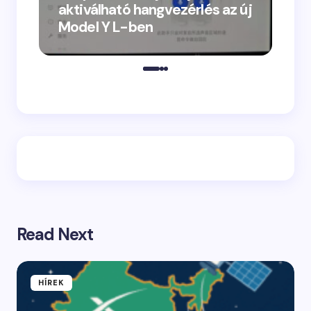
aktiválható hangvezérlés az új
Model Y L-ben
„Vacs
megje
Read Next
HÍREK