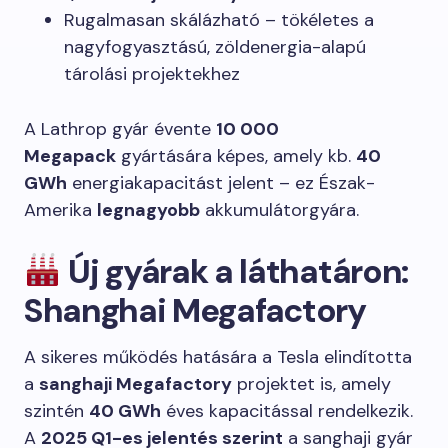
Rugalmasan skálázható – tökéletes a
nagyfogyasztású, zöldenergia-alapú
tárolási projektekhez
A Lathrop gyár évente
10 000
Megapack
gyártására képes, amely kb.
40
GWh
energiakapacitást jelent – ez Észak-
Amerika
legnagyobb
akkumulátorgyára.
Új gyárak a láthatáron:
Shanghai Megafactory
A sikeres működés hatására a Tesla elindította
a
sanghaji Megafactory
projektet is, amely
szintén
40 GWh
éves kapacitással rendelkezik.
A
2025 Q1-es jelentés szerint
a sanghaji gyár