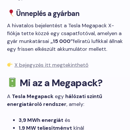
Ünneplés a gyárban
A hivatalos bejelentést a Tesla Megapack X-
fiókja tette közzé egy csapatfotóval, amelyen a
gyár munkatársai
„15 000”
feliratú lufikkal állnak
egy frissen elkészült akkumulátor mellett.
X bejegyzés itt megtekinthető
Mi az a Megapack?
A
Tesla Megapack
egy
hálózati szintű
energiatároló rendszer
, amely:
3,9 MWh energiát
és
1,9 MW teljesítményt
kínál