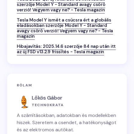
szerzője
Model Y - Standard avagy csóró
verzió! Vegyem vagy ne? - Tesla magazin
Tesla Model Y ismét a csúcsra ért a globális
eladásokban
szerzője
Model Y - Standard
avagy csóró verzió! Vegyem vagy ne? - Tesla
magazin
Hibajavítás: 2025.14.6
szerzője
84 nap után itt
az új FSD v13.2.9 frissítés - Tesla magazin
RÓLAM
Lőkös Gábor
TECHNOKRATA
A számításokban, adatokban és modellekben
hiszek. Szeretem a csendet, a hatékonyságot
és az elektromos autókat.