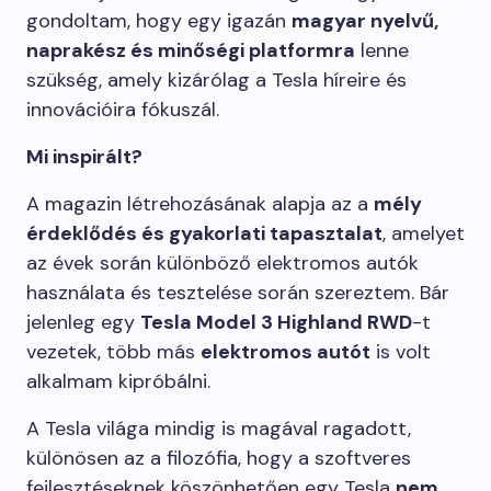
gondoltam, hogy egy igazán
magyar nyelvű,
naprakész és minőségi platformra
lenne
szükség, amely kizárólag a Tesla híreire és
innovációira fókuszál.
Mi inspirált?
A magazin létrehozásának alapja az a
mély
érdeklődés és gyakorlati tapasztalat
, amelyet
az évek során különböző elektromos autók
használata és tesztelése során szereztem. Bár
jelenleg egy
Tesla Model 3 Highland RWD
-t
vezetek, több más
elektromos autót
is volt
alkalmam kipróbálni.
A Tesla világa mindig is magával ragadott,
különösen az a filozófia, hogy a szoftveres
fejlesztéseknek köszönhetően egy Tesla
nem