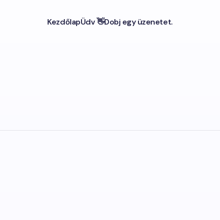
Kezdőlap
Üdv 👋
Dobj egy üzenetet.