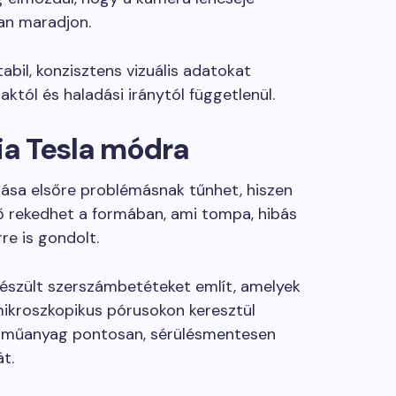
an maradjon.
abil, konzisztens vizuális adatokat
któl és haladási iránytól függetlenül.
a Tesla módra
tása elsőre problémásnak tűnhet, hiszen
ő rekedhet a formában, ami tompa, hibás
re is gondolt.
készült szerszámbetéteket említ, amelyek
mikroszkopikus pórusokon keresztül
 a műanyag pontosan, sérülésmentesen
t.