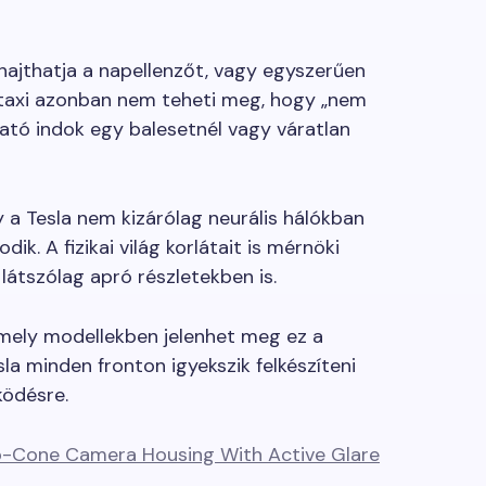
hajthatja a napellenzőt, vagy egyszerűen
otaxi azonban nem teheti meg, hogy „nem
ató indok egy balesetnél vagy váratlan
 a Tesla nem kizárólag neurális hálókban
ik. A fizikai világ korlátait is mérnöki
 látszólag apró részletekben is.
 mely modellekben jelenhet meg ez a
sla minden fronton igyekszik felkészíteni
ödésre.
ro-Cone Camera Housing With Active Glare