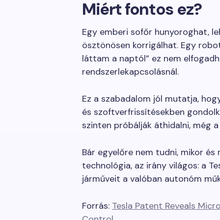
Miért fontos ez?
Egy emberi sofőr hunyoroghat, le
ösztönösen korrigálhat. Egy rob
láttam a naptól” ez nem elfogadh
rendszerlekapcsolásnál.
Ez a szabadalom jól mutatja, hogy
és szoftverfrissítésekben gondolkod
szinten próbálják áthidalni, még a
Bár egyelőre nem tudni, mikor és
technológia, az irány világos: a Te
járműveit a valóban autonóm műk
Forrás:
Tesla Patent Reveals Mic
Control