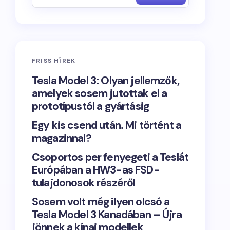
FRISS HÍREK
Tesla Model 3: Olyan jellemzők,
amelyek sosem jutottak el a
prototípustól a gyártásig
Egy kis csend után. Mi történt a
magazinnal?
Csoportos per fenyegeti a Teslát
Európában a HW3-as FSD-
tulajdonosok részéről
Sosem volt még ilyen olcsó a
Tesla Model 3 Kanadában – Újra
jönnek a kínai modellek