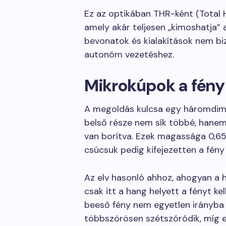
Ez az optikában THR-ként (Total H
amely akár teljesen „kimoshatja” a
bevonatok és kialakítások nem bi
autonóm vezetéshez.
Mikrokúpok a fény 
A megoldás kulcsa egy háromdime
belső része nem sík többé, hanem 
van borítva. Ezek magassága 0,65
csúcsuk pedig kifejezetten a fény
Az elv hasonló ahhoz, ahogyan a
csak itt a hang helyett a fényt ke
beeső fény nem egyetlen irányba 
többszörösen szétszóródik, míg el