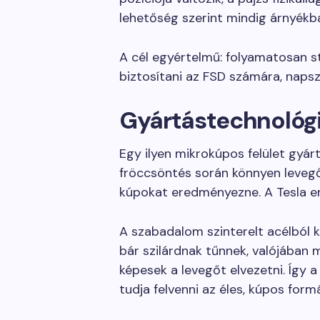
lehetőség szerint mindig árnyékb
A cél egyértelmű: folyamatosan st
biztosítani az FSD számára, napsza
Gyártástechnológi
Egy ilyen mikrokúpos felület gyár
fröccsöntés során könnyen leveg
kúpokat eredményezne. A Tesla er
A szabadalom szinterelt acélból 
bár szilárdnak tűnnek, valójában 
képesek a levegőt elvezetni. Így
tudja felvenni az éles, kúpos formá