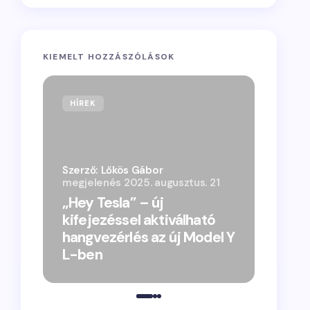
KIEMELT HOZZÁSZÓLÁSOK
HÍREK
Szerző: Lőkös Gábor
megjelenés
2025. augusztus. 21
„Hey Tesla” – új
kifejezéssel aktiválható
hangvezérlés az új Model Y
L-ben
„Vacsor
megjele