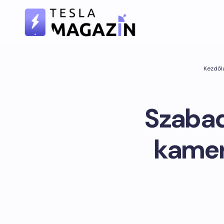
Kezdől
Szabad
kamer