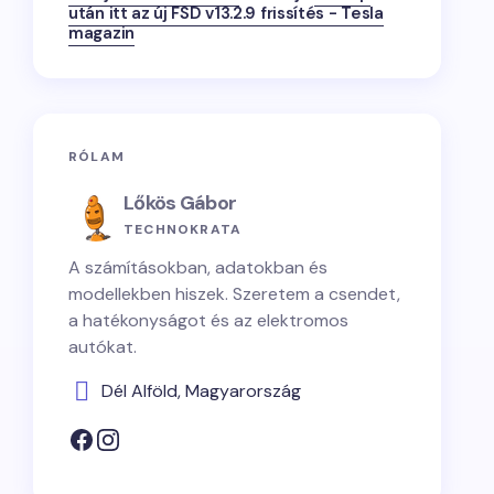
után itt az új FSD v13.2.9 frissítés - Tesla
magazin
RÓLAM
Lőkös Gábor
TECHNOKRATA
A számításokban, adatokban és
modellekben hiszek. Szeretem a csendet,
a hatékonyságot és az elektromos
autókat.
Dél Alföld, Magyarország