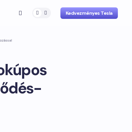
Kedvezményes Tesla
ozással
rokúpos
ződés-