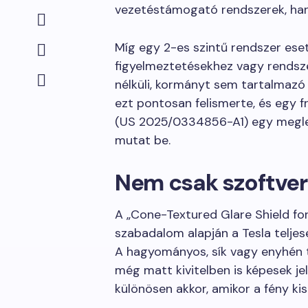
vezetéstámogató rendszerek, hane
Míg egy 2-es szintű rendszer eset
figyelmeztetésekhez vagy rendsze
nélküli, kormányt sem tartalmazó 
ezt pontosan felismerte, és egy f
(US 2025/0334856-A1) egy megle
mutat be.
Nem csak szoftve
A „Cone-Textured Glare Shield f
szabadalom alapján a Tesla teljes
A hagyományos, sík vagy enyhén 
még matt kivitelben is képesek je
különösen akkor, amikor a fény kis