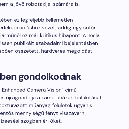
m a jövő robotaxijai számára is.
ében ez legfeljebb kellemetlen
rlekapcsoláshoz vezet, addig egy sofőr
járműnél ez már kritikus hibapont. A Tesla
rissen publikált szabadalmi bejelentésben
pően összetett, hardveres megoldást
rben gondolkodnak
or Enhanced Camera Vision” című
en újragondolja a kameraházak kialakítását.
textúrázott műanyag felületek ugyanis
lentős mennyiségű fényt visszaverni,
 beesési szögben éri őket.