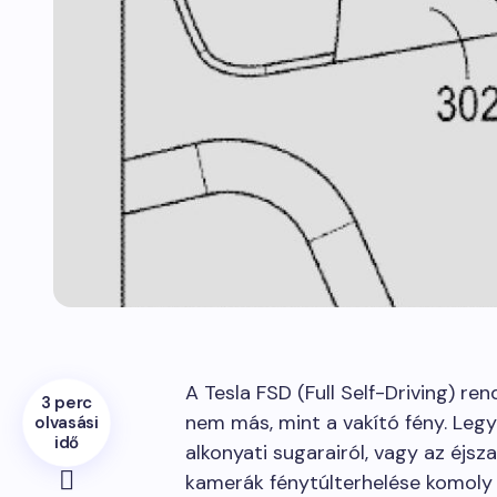
A Tesla FSD (Full Self-Driving) re
3 perc
nem más, mint a vakító fény. Legy
olvasási
idő
alkonyati sugarairól, vagy az éjsz
kamerák fénytúlterhelése komoly 