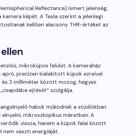
emispherical Reflectance) ismert jelenség,
 kamera képét. A Tesla szerint a jelenlegi
ztosítanak kellően alacsony THR-értéket az
ellen
nziós, mikrokúpos felület. A kameraház
apró, precízen kialakított kúpok ezreivel
 és 2 milliméter között mozog, hegyes
 „csapdába ejtését” szolgálja.
 hangelnyelő habok működnek a stúdiókban
ll elnyelni, mikroszkopikus méretben. A
verődik vissza, hanem a kúpok falai között
 nem veszti energiáját.