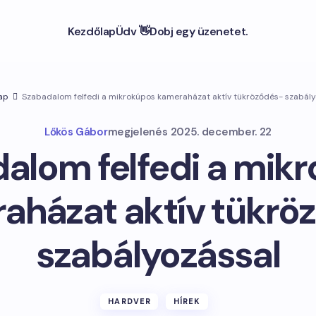
Kezdőlap
Üdv 👋
Dobj egy üzenetet.
ap
Szabadalom felfedi a mikrokúpos kameraházat aktív tükröződés- szabály
Lőkös Gábor
megjelenés
2025. december. 22
alom felfedi a mik
aházat aktív tükrö
szabályozással
HARDVER
HÍREK