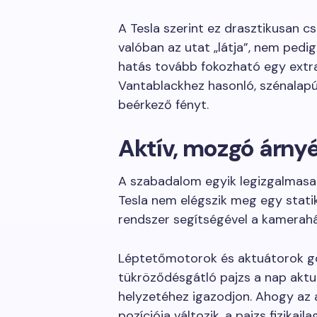
A Tesla szerint ez drasztikusan c
valóban az utat „látja”, nem pedi
hatás tovább fokozható egy extra
Vantablackhez hasonló, szénalapú f
beérkező fényt.
Aktív, mozgó árny
A szabadalom egyik legizgalmasab
Tesla nem elégszik meg egy stat
rendszer segítségével a kamerah
Léptetőmotorok és aktuátorok go
tükröződésgátló pajzs a nap aktuál
helyzetéhez igazodjon. Ahogy az 
pozíciója változik, a pajzs fizikai