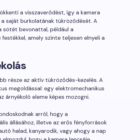
sökkenti a visszaverődést, így a kamera
g a saját burkolatának tükröződését. A
 sötét bevonattal, például a
estékkel, amely szinte teljesen elnyeli a
ékolás
b része az aktív tükröződés-kezelés. A
ikus megoldással: egy elektromechanikus
áz árnyékoló eleme képes mozogni.
ndoskodnak arról, hogy a
is állásához, illetve az erős fényforrások
autó halad, kanyarodik, vagy ahogy a nap
lag elmozdul, hogy a kamera lencséje