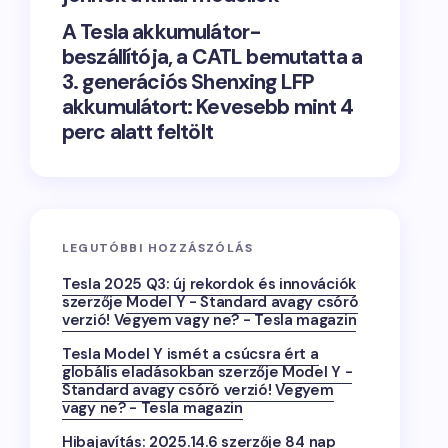
A Tesla akkumulátor-
beszállítója, a CATL bemutatta a
3. generációs Shenxing LFP
akkumulátort: Kevesebb mint 4
perc alatt feltölt
LEGUTÓBBI HOZZÁSZÓLÁS
Tesla 2025 Q3: új rekordok és innovációk
szerzője
Model Y - Standard avagy csóró
verzió! Vegyem vagy ne? - Tesla magazin
Tesla Model Y ismét a csúcsra ért a
globális eladásokban
szerzője
Model Y -
Standard avagy csóró verzió! Vegyem
vagy ne? - Tesla magazin
Hibajavítás: 2025.14.6
szerzője
84 nap