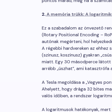
pontos marad, még ha a számítás k
2.
A memória trükk: A logaritmi
Ez a szabadalom az önvezető rend
(Rotary Positional Encoding – Ro
autónak megérteni, hol helyezked
A régebbi hardvereken az ehhez 
(szinusz, koszinusz) gyakran „csús
miatt. Egy 30 másodperce látott
arrébb „úszhat”, ami katasztrófa
A Tesla megoldása a „Vegyes pont
Ahelyett, hogy drága 32 bites m
valós időben, a rendszer logaritm
A logaritmusok hatékonyak, mert 