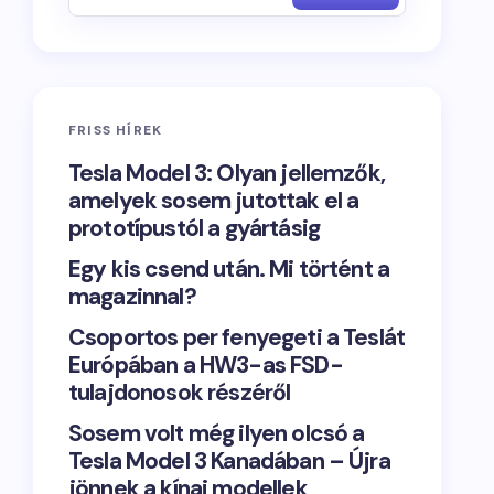
FRISS HÍREK
Tesla Model 3: Olyan jellemzők,
amelyek sosem jutottak el a
prototípustól a gyártásig
Egy kis csend után. Mi történt a
magazinnal?
Csoportos per fenyegeti a Teslát
Európában a HW3-as FSD-
tulajdonosok részéről
Sosem volt még ilyen olcsó a
Tesla Model 3 Kanadában – Újra
jönnek a kínai modellek