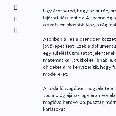
Úgy érezheted, hogy az autód, ame
lejárati dátumához. A technológia
a szoftver okosabb lesz, a régi c
Azonban a Tesla csendben közzé
jövőképet fest. Ezek a dokument
egy túlélési útmutatót jelentenek
matematikai „trükköket” írnak le, 
chipeket arra kényszerítik, hogy f
modelleket.
A Tesla lényegében megtalálta a 
technológiájának egy áramvonalas
meglévő hardverbe, pusztán mérnök
korlátokat.