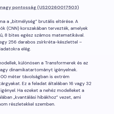
is nagy pontosság (US20260017503)
ma a „bitmélység” brutális eltérése. A
lók (CNN) korszakában tervezték, amelyek
ű, 8 bites egész számos matematikával.
 egy 256 darabos zsírkréta-készlettel –
ladatokra elég.
modellek, különösen a Transformerek és az
gy dinamikatartományt igényelnek.
 500 méter távolságban is extrém
rgyakat. Ez a feladat általában 16 vagy 32
gényel. Ha ezeket a nehéz modelleket a
talában „kvantálási hibákhoz” vezet, ami
inom részletekkel szemben.