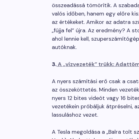
összeadássá tömörítik. A szabada
valós időben, hanem egy előre kis
az értékeket. Amikor az adatra s
„fújja fel” újra. Az eredmény? A 
ahol lennie kell, szuperszámítógép
autóknak.
3.
A „vízvezeték” trükk: Adattö
A nyers számítási erő csak a csat
az összeköttetés. Minden vezeték 
nyers 12 bites videót vagy 16 bites
vezetékein próbáljuk átpréselni, 
lassuláshoz vezet.
A Tesla megoldása a „Balra tolt sz