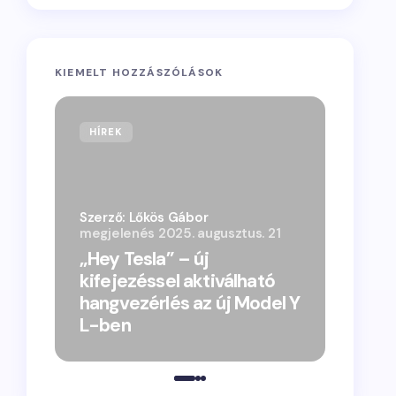
KIEMELT HOZZÁSZÓLÁSOK
HÍREK
Szerző: Lőkös Gábor
megjelenés
2025. augusztus. 21
„Hey Tesla” – új
kifejezéssel aktiválható
hangvezérlés az új Model Y
L-ben
„Vacsor
megjele