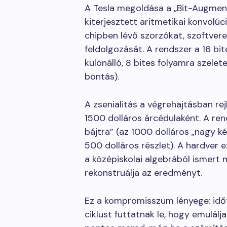
A Tesla megoldása a „Bit-Augment
kiterjesztett aritmetikai konvolúció
chipben lévő szorzókat, szoftver
feldolgozását. A rendszer a 16 b
különálló, 8 bites folyamra szelete
bontás).
A zsenialitás a végrehajtásban rej
1500 dolláros árcédulaként. A ren
bájtra” (az 1000 dolláros „nagy ké
500 dolláros részlet). A hardver 
a középiskolai algebrából ismert 
rekonstruálja az eredményt.
Ez a kompromisszum lényege: időt
ciklust futtatnak le, hogy emulálj