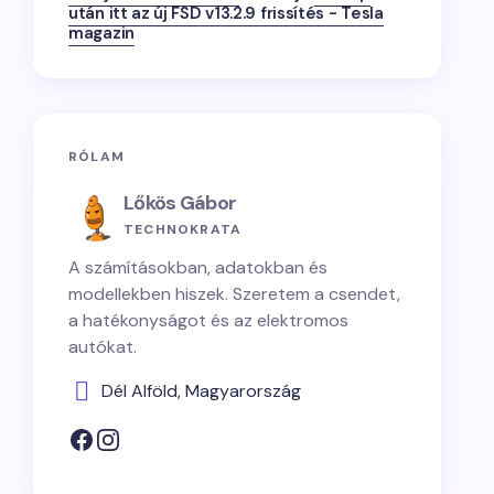
után itt az új FSD v13.2.9 frissítés - Tesla
magazin
RÓLAM
Lőkös Gábor
TECHNOKRATA
A számításokban, adatokban és
modellekben hiszek. Szeretem a csendet,
a hatékonyságot és az elektromos
autókat.
Dél Alföld, Magyarország