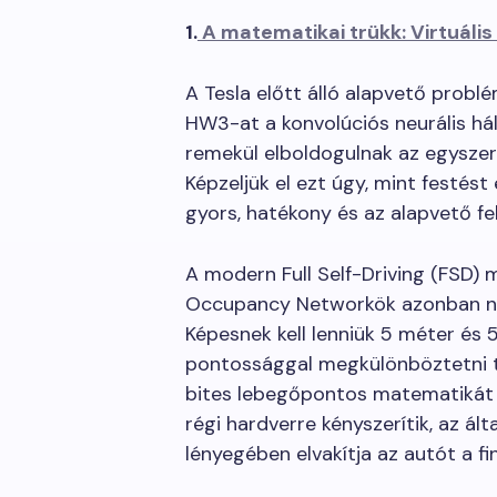
1.
A matematikai trükk: Virtuál
A Tesla előtt álló alapvető problé
HW3-at a konvolúciós neurális há
remekül elboldogulnak az egyszer
Képzeljük el ezt úgy, mint festést
gyors, hatékony és az alapvető fe
A modern Full Self-Driving (FSD) 
Occupancy Networkök azonban na
Képesnek kell lenniük 5 méter és
pontossággal megkülönböztetni tá
bites lebegőpontos matematikát i
régi hardverre kényszerítik, az ál
lényegében elvakítja az autót a f