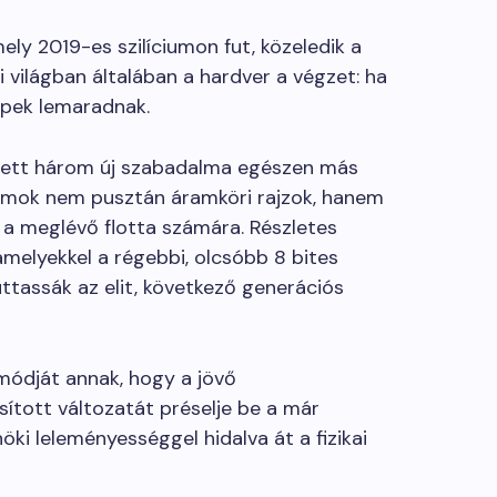
ly 2019-es szilíciumon fut, közeledik a
i világban általában a hardver a végzet: ha
hipek lemaradnak.
tett három új szabadalma egészen más
umok nem pusztán áramköri rajzok, hanem
 a meglévő flotta számára. Részletes
amelyekkel a régebbi, olcsóbb 8 bites
uttassák az elit, következő generációs
módját annak, hogy a jövő
ított változatát préselje be a már
i leleményességgel hidalva át a fizikai