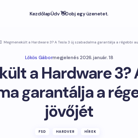
Kezdőlap
Üdv 👋
Dobj egy üzenetet.
Megmenekült a Hardware 3? A Tesla 3 új szabadalma garantálja a régebbi au
Lőkös Gábor
megjelenés
2026. január. 18
lt a Hardware 3? A 
a garantálja a rég
jövőjét
FSD
HARDVER
HÍREK