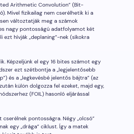
ed Arithmetic Convolution” (Bit-
). Mivel fizikailag nem cserélhetik ki a
esen változtatják meg a számok
ites nagy pontosságú adatfolyamot két
li ezt hívják „deplaning”-nek (síkokra
lik. Képzeljünk el egy 16 bites számot egy
dszer ezt szétbontja a „legjelentősebb
p”) és a „legkevésbé jelentős bájtra” (az
ezután külön dolgozza fel ezeket, majd egy,
módszerhez (FOIL) hasonló eljárással
 cserélnek pontosságra. Négy „olcsó”
anak egy „drága” ciklust. Így a matek