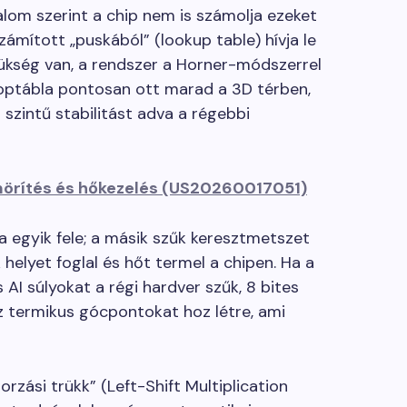
lom szerint a chip nem is számolja ezeket
zámított „puskából” (lookup table) hívja le
zükség van, a rendszer a Horner-módszerrel
stoptábla pontosan ott marad a 3D térben,
 szintű stabilitást adva a régebbi
mörítés és hőkezelés (US20260017051)
a egyik fele; a másik szűk keresztmetszet
helyet foglal és hőt termel a chipen. Ha a
 AI súlyokat a régi hardver szűk, 8 bites
az termikus gócpontokat hoz létre, ami
orzási trükk” (Left-Shift Multiplication