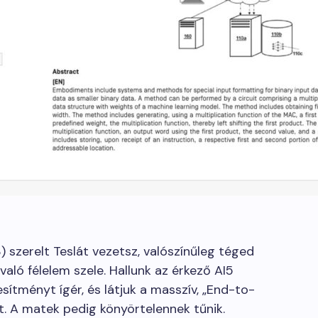
 szerelt Teslát vezetsz, valószínűleg téged
való félelem szele. Hallunk az érkező AI5
sítményt ígér, és látjuk a masszív, „End-to-
t. A matek pedig könyörtelennek tűnik.