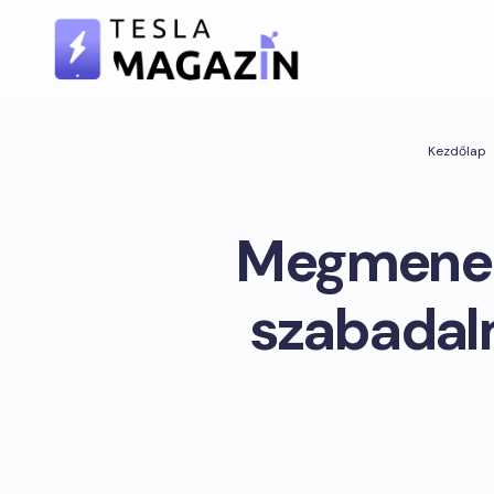
Kezdőlap
Megmenekü
szabadalm