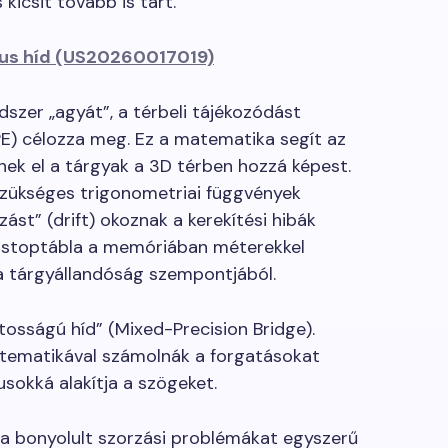
icsit tovább is tart.
kus híd (US20260017019)
szer „agyát”, a térbeli tájékozódást
PE) célozza meg. Ez a matematika segít az
nek el a tárgyak a 3D térben hozzá képest.
szükséges trigonometriai függvények
zást” (drift) okoznak a kerekítési hibák
 stoptábla a memóriában méterekkel
 a tárgyállandóság szempontjából.
osságú híd” (Mixed-Precision Bridge).
atematikával számolnák a forgatásokat
usokká alakítja a szögeket.
a bonyolult szorzási problémákat egyszerű