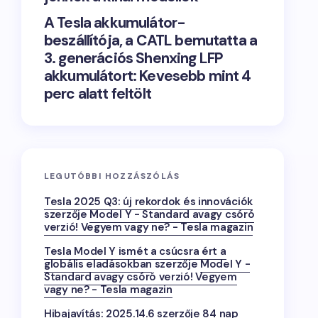
A Tesla akkumulátor-
beszállítója, a CATL bemutatta a
3. generációs Shenxing LFP
akkumulátort: Kevesebb mint 4
perc alatt feltölt
LEGUTÓBBI HOZZÁSZÓLÁS
Tesla 2025 Q3: új rekordok és innovációk
szerzője
Model Y - Standard avagy csóró
verzió! Vegyem vagy ne? - Tesla magazin
Tesla Model Y ismét a csúcsra ért a
globális eladásokban
szerzője
Model Y -
Standard avagy csóró verzió! Vegyem
vagy ne? - Tesla magazin
Hibajavítás: 2025.14.6
szerzője
84 nap