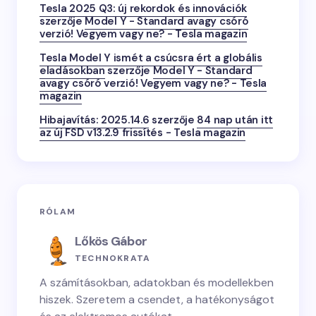
Tesla 2025 Q3: új rekordok és innovációk
szerzője
Model Y - Standard avagy csóró
verzió! Vegyem vagy ne? - Tesla magazin
Tesla Model Y ismét a csúcsra ért a globális
eladásokban
szerzője
Model Y - Standard
avagy csóró verzió! Vegyem vagy ne? - Tesla
magazin
Hibajavítás: 2025.14.6
szerzője
84 nap után itt
az új FSD v13.2.9 frissítés - Tesla magazin
RÓLAM
Lőkös Gábor
TECHNOKRATA
A számításokban, adatokban és modellekben
hiszek. Szeretem a csendet, a hatékonyságot