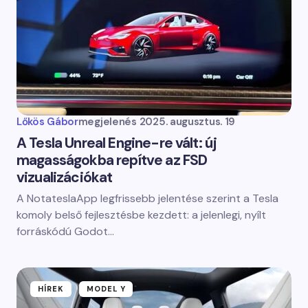
Lőkös Gábor
megjelenés
2025. augusztus. 19
A Tesla Unreal Engine-re vált: új
magasságokba repítve az FSD
vizualizációkat
A NotateslaApp legfrissebb jelentése szerint a Tesla
komoly belső fejlesztésbe kezdett: a jelenlegi, nyílt
forráskódú Godot…
HÍREK
MODEL Y