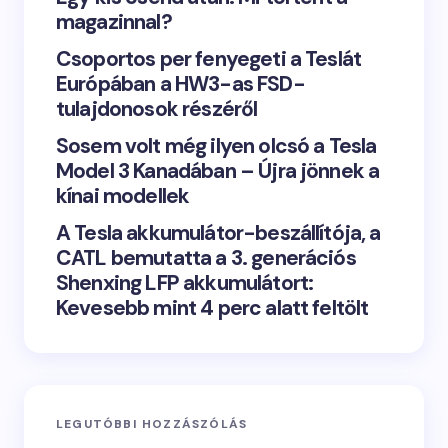
magazinnal?
Csoportos per fenyegeti a Teslát
Európában a HW3-as FSD-
tulajdonosok részéről
Sosem volt még ilyen olcsó a Tesla
Model 3 Kanadában – Újra jönnek a
kínai modellek
A Tesla akkumulátor-beszállítója, a
CATL bemutatta a 3. generációs
Shenxing LFP akkumulátort:
Kevesebb mint 4 perc alatt feltölt
LEGUTÓBBI HOZZÁSZÓLÁS