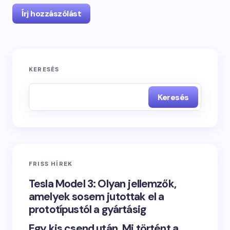
Írj hozzászólást
KERESÉS
Keresés
FRISS HÍREK
Tesla Model 3: Olyan jellemzők,
amelyek sosem jutottak el a
prototípustól a gyártásig
Egy kis csend után. Mi történt a