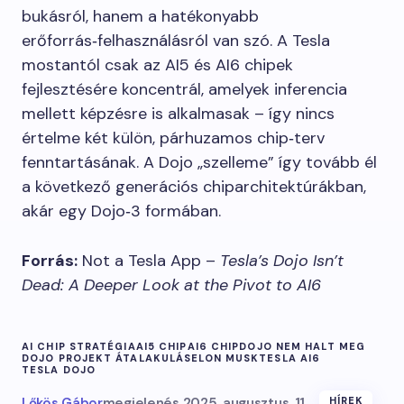
bukásról, hanem a hatékonyabb
erőforrás‑felhasználásról van szó. A Tesla
mostantól csak az AI5 és AI6 chipek
fejlesztésére koncentrál, amelyek inferencia
mellett képzésre is alkalmasak – így nincs
értelme két külön, párhuzamos chip‑terv
fenntartásának. A Dojo „szelleme” így tovább él
a következő generációs chiparchitektúrákban,
akár egy Dojo‑3 formában.
Forrás:
Not a Tesla App –
Tesla’s Dojo Isn’t
Dead: A Deeper Look at the Pivot to AI6
AI CHIP STRATÉGIA
AI5 CHIP
AI6 CHIP
DOJO NEM HALT MEG
DOJO PROJEKT ÁTALAKULÁS
ELON MUSK
TESLA AI6
TESLA DOJO
Lőkös Gábor
megjelenés
2025. augusztus. 11
HÍREK