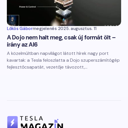
Lőkös Gábor
megjelenés
2025. augusztus. 11
A Dojo nem halt meg, csak új formát ölt –
irány az AI6
A közelmúltban napvilágot látott hírek nagy port
kavartak: a Tesla feloszlatta a Dojo szuperszámítógép
fejlesztőcsapatát, vezetője távozott,…