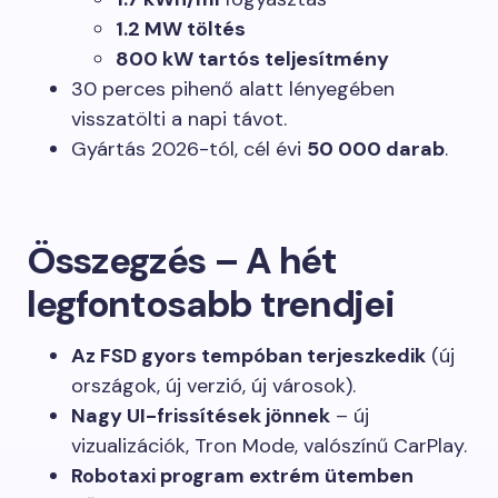
1.2 MW töltés
800 kW tartós teljesítmény
30 perces pihenő alatt lényegében
visszatölti a napi távot.
Gyártás 2026-tól, cél évi
50 000 darab
.
Összegzés – A hét
legfontosabb trendjei
Az FSD gyors tempóban terjeszkedik
(új
országok, új verzió, új városok).
Nagy UI-frissítések jönnek
– új
vizualizációk, Tron Mode, valószínű CarPlay.
Robotaxi program extrém ütemben