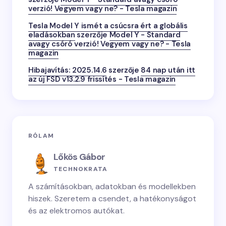
verzió! Vegyem vagy ne? - Tesla magazin
Tesla Model Y ismét a csúcsra ért a globális
eladásokban
szerzője
Model Y - Standard
avagy csóró verzió! Vegyem vagy ne? - Tesla
magazin
Hibajavítás: 2025.14.6
szerzője
84 nap után itt
az új FSD v13.2.9 frissítés - Tesla magazin
RÓLAM
Lőkös Gábor
TECHNOKRATA
A számításokban, adatokban és modellekben
hiszek. Szeretem a csendet, a hatékonyságot
és az elektromos autókat.