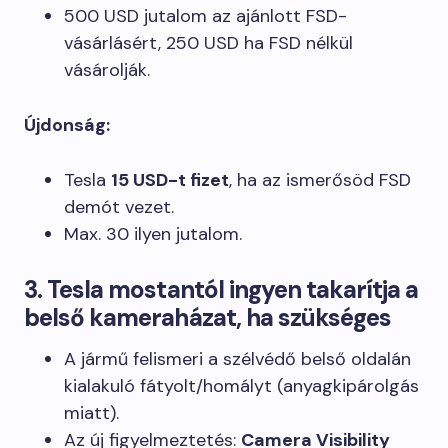
500 USD jutalom az ajánlott FSD-
vásárlásért, 250 USD ha FSD nélkül
vásárolják.
Újdonság:
Tesla
15 USD-t fizet
, ha az ismerősöd FSD
demót vezet.
Max. 30 ilyen jutalom.
3. Tesla mostantól ingyen takarítja a
belső kameraházat, ha szükséges
A jármű felismeri a szélvédő belső oldalán
kialakuló fátyolt/homályt (anyagkipárolgás
miatt).
Az új figyelmeztetés:
Camera Visibility