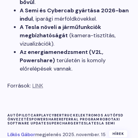
bővül
.
A Semi és Cybercab gyártása 2026-ban
indul
, iparági mérföldkövekkel.
A Tesla növeli a járműfunkciók
megbízhatóságát
(kamera-tisztítás,
vizualizációk).
Az energiamenedzsment (V2L,
Powershare)
területén is komoly
előrelépések vannak.
Források:
LINK
AUTÓPILOT
CARPLAY
CYBERTRUCK
ELEKTROMOS AUTÓ
FSD
ÖNVEZETÉS
POWERSHARE
REFERRAL PROGRAM
ROBOTAXI
SOFTWARE UPDATE
SUPERCHARGER
TESLA
TESLA SEMI
Lőkös Gábor
megjelenés
2025. november. 15
HÍREK