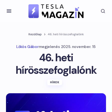
Kezdőlap
46. heti hírösszefoglalónk
Lőkös Gábor
megjelenés
2025. november. 15
46. heti
hírösszefoglalónk
HÍREK