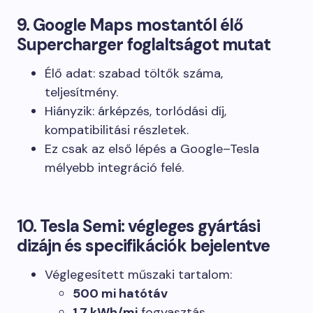
9. Google Maps mostantól élő
Supercharger foglaltságot mutat
Élő adat: szabad töltők száma,
teljesítmény.
Hiányzik: árképzés, torlódási díj,
kompatibilitási részletek.
Ez csak az első lépés a Google–Tesla
mélyebb integráció felé.
10. Tesla Semi: végleges gyártási
dizájn és specifikációk bejelentve
Véglegesített műszaki tartalom:
500 mi hatótáv
1.7 kWh/mi
fogyasztás