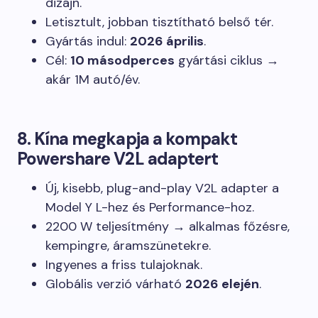
dizájn.
Letisztult, jobban tisztítható belső tér.
Gyártás indul:
2026 április
.
Cél:
10 másodperces
gyártási ciklus →
akár 1M autó/év.
8. Kína megkapja a kompakt
Powershare V2L adaptert
Új, kisebb, plug-and-play V2L adapter a
Model Y L-hez és Performance-hoz.
2200 W teljesítmény → alkalmas főzésre,
kempingre, áramszünetekre.
Ingyenes a friss tulajoknak.
Globális verzió várható
2026 elején
.