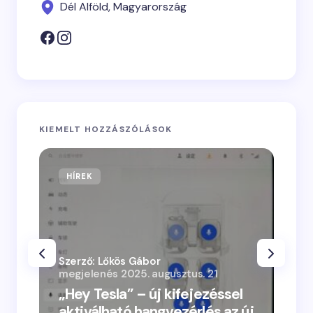
Dél Alföld, Magyarország
KIEMELT HOZZÁSZÓLÁSOK
HÍREK
Szerző: Lőkös Gábor
megjelenés
2025. augusztus. 21
„Hey Tesla” – új kifejezéssel
aktiválható hangvezérlés az új