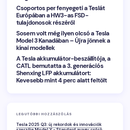
Csoportos per fenyegeti a Teslát
Európában a HW3-as FSD-
tulajdonosok részéről
Sosem volt még ilyen olcsó a Tesla
Model 3 Kanadában – Újra jönnek a
kínai modellek
A Tesla akkumulátor-beszállítója, a
CATL bemutatta a 3. generációs
Shenxing LFP akkumulátort:
Kevesebb mint 4 perc alatt feltölt
LEGUTÓBBI HOZZÁSZÓLÁS
Tesla 2025 Q3: új rekordok és innovációk
szerzője
Model Y - Standard avagy csóró