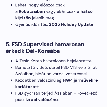
Lehet, hogy először csak
a
Robotaxiban
vagy akár csak a
hátsó
kijelzőn
jelenik meg.
Gyanús időzítés:
2025 Holiday Update
.
5. FSD Supervised hamarosan
érkezik Dél-Koreába
A Tesla Korea hivatalosan bejelentette.
Bemutató videó: stabil FSD V13 verzió fut
Szöulban, hibátlan városi vezetéssel.
Kezdetben valószínűleg
HW4 járművekre
korlátozott
.
FSD gyorsan terjed Ázsiában – következő
piac:
Izrael valószínű
.