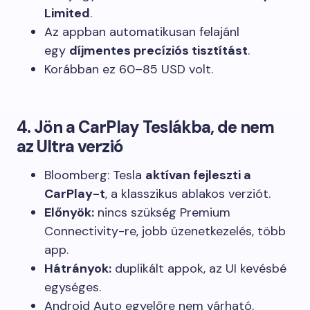
Limited
.
Az appban automatikusan felajánl
egy
díjmentes precíziós tisztítást
.
Korábban ez 60–85 USD volt.
4. Jön a CarPlay Teslákba, de nem
az Ultra verzió
Bloomberg: Tesla
aktívan fejleszti a
CarPlay-t
, a klasszikus ablakos verziót.
Előnyök:
nincs szükség Premium
Connectivity-re, jobb üzenetkezelés, több
app.
Hátrányok:
duplikált appok, az UI kevésbé
egységes.
Android Auto egyelőre nem várható.