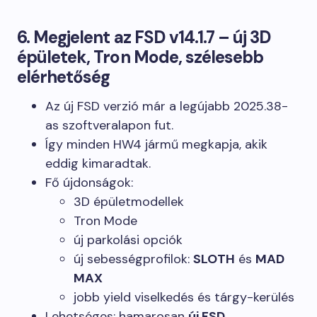
6. Megjelent az FSD v14.1.7 – új 3D
épületek, Tron Mode, szélesebb
elérhetőség
Az új FSD verzió már a legújabb 2025.38-
as szoftveralapon fut.
Így minden HW4 jármű megkapja, akik
eddig kimaradtak.
Fő újdonságok:
3D épületmodellek
Tron Mode
új parkolási opciók
új sebességprofilok:
SLOTH
és
MAD
MAX
jobb yield viselkedés és tárgy-kerülés
Lehetséges: hamarosan
új FSD