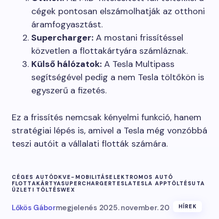
cégek pontosan elszámolhatják az otthoni
áramfogyasztást.
Supercharger:
A mostani frissítéssel
közvetlen a flottakártyára számláznak.
Külső hálózatok:
A Tesla Multipass
segítségével pedig a nem Tesla töltőkön is
egyszerű a fizetés.
Ez a frissítés nemcsak kényelmi funkció, hanem
stratégiai lépés is, amivel a Tesla még vonzóbbá
teszi autóit a vállalati flották számára.
CÉGES AUTÓ
DKV
E-MOBILITÁS
ELEKTROMOS AUTÓ
FLOTTAKÁRTYA
SUPERCHARGER
TESLA
TESLA APP
TÖLTÉS
UTA
ÜZLETI TÖLTÉS
WEX
Lőkös Gábor
megjelenés
2025. november. 20
HÍREK