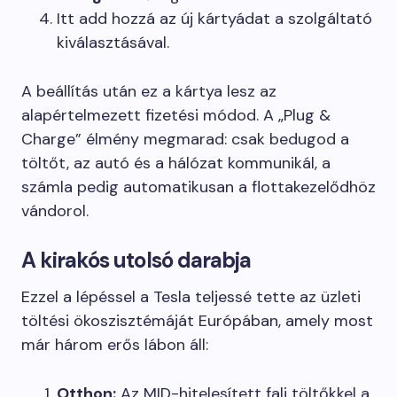
Itt add hozzá az új kártyádat a szolgáltató
kiválasztásával.
A beállítás után ez a kártya lesz az
alapértelmezett fizetési módod. A „Plug &
Charge” élmény megmarad: csak bedugod a
töltőt, az autó és a hálózat kommunikál, a
számla pedig automatikusan a flottakezelődhöz
vándorol.
A kirakós utolsó darabja
Ezzel a lépéssel a Tesla teljessé tette az üzleti
töltési ökoszisztémáját Európában, amely most
már három erős lábon áll:
Otthon:
Az MID-hitelesített fali töltőkkel a