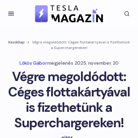
Kezdőlap
Végre megoldódott: Céges flottakártyával is fizethetünk
a Superchargereken!
Lőkös Gábor
megjelenés
2025. november. 20
Végre megoldódott:
Céges flottakártyával
is fizethetünk a
Superchargereken!
HÍREK