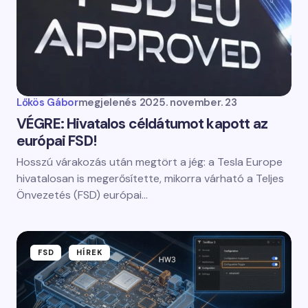
Lőkös Gábor
megjelenés
2025. november. 23
VÉGRE: Hivatalos céldátumot kapott az
európai FSD!
Hosszú várakozás után megtört a jég: a Tesla Europe
hivatalosan is megerősítette, mikorra várható a Teljes
Önvezetés (FSD) európai…
FSD
HÍREK