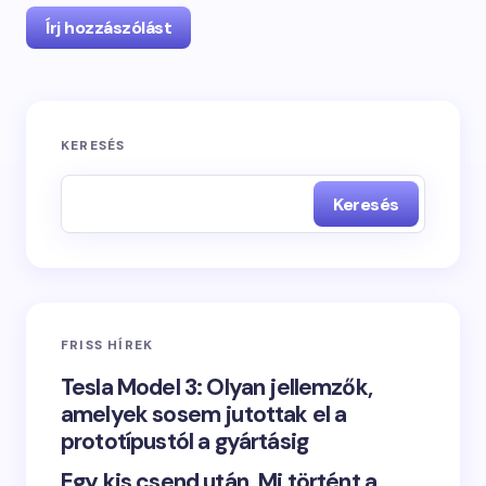
Írj hozzászólást
KERESÉS
Keresés
FRISS HÍREK
Tesla Model 3: Olyan jellemzők,
amelyek sosem jutottak el a
prototípustól a gyártásig
Egy kis csend után. Mi történt a