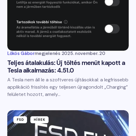
Lőkös Gábor
megjelenés
2025. november. 20
Teljes átalakulás: Új töltés menüt kapott a
Tesla alkalmazás: 4.51.0
A Tesla nem áll le a szoftveres újításokkal: a legfrissebb
applikáció frissítés egy teljesen újragondolt „Charging”
felületet hozott, amely…
FSD
HÍREK