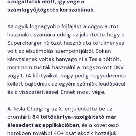
szolgáltatók előtt, így vége a
számlagyűjtögetés korszakának.
Az egyik legnagyobb fejfájást a céges autót
használók számára eddig az jelentette, hogy a
Supercharger hálózat használata körülményes
volt az elszámolás szempontjából. Sokan
kénytelenek voltak hanyagolni a Tesla töltőit,
mert nem tudták használni a megszokott DKV
vagy UTA kártyáikat, vagy pedig negyedévente
kellett bajlódniuk az egyéni számlák leadásával
és a visszatérítéssel. Ennek most vége.
A Tesla Charging az X-en jelentette be az
örömhírt:
34 töltőkártya-szolgáltató már
élesedett az applikációban
, és a következő
hetekben további 40+ csatlakozik hozzájuk.