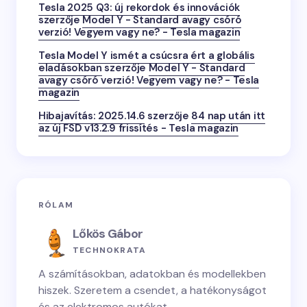
Tesla 2025 Q3: új rekordok és innovációk
szerzője
Model Y - Standard avagy csóró
verzió! Vegyem vagy ne? - Tesla magazin
Tesla Model Y ismét a csúcsra ért a globális
eladásokban
szerzője
Model Y - Standard
avagy csóró verzió! Vegyem vagy ne? - Tesla
magazin
Hibajavítás: 2025.14.6
szerzője
84 nap után itt
az új FSD v13.2.9 frissítés - Tesla magazin
RÓLAM
Lőkös Gábor
TECHNOKRATA
A számításokban, adatokban és modellekben
hiszek. Szeretem a csendet, a hatékonyságot
és az elektromos autókat.