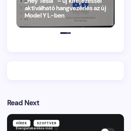
„Hey Tesla” – új kifejezéssel
aktiválható hangvezérlés az új
Model Y L-ben
„Vacs
megje
Read Next
HÍREK
SZOFTVER