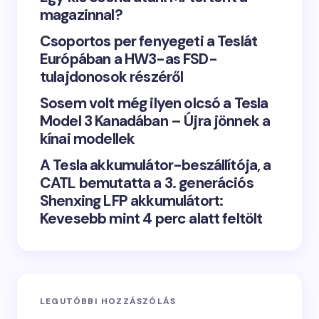
magazinnal?
Csoportos per fenyegeti a Teslát
Európában a HW3-as FSD-
tulajdonosok részéről
Sosem volt még ilyen olcsó a Tesla
Model 3 Kanadában – Újra jönnek a
kínai modellek
A Tesla akkumulátor-beszállítója, a
CATL bemutatta a 3. generációs
Shenxing LFP akkumulátort:
Kevesebb mint 4 perc alatt feltölt
LEGUTÓBBI HOZZÁSZÓLÁS