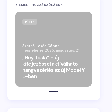
KIEMELT HOZZÁSZÓLÁSOK
HÍREK
Szerző: Lőkös Gábor
megjelenés
2025. augusztus. 21
„Hey Tesla” – új
kifejezéssel aktiválható
hangvezérlés az új Model Y
L-ben
„Vacsor
megjele