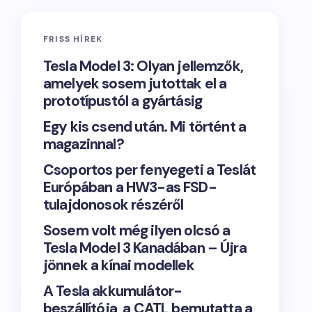
FRISS HÍREK
Tesla Model 3: Olyan jellemzők,
amelyek sosem jutottak el a
prototípustól a gyártásig
Egy kis csend után. Mi történt a
magazinnal?
Csoportos per fenyegeti a Teslát
Európában a HW3-as FSD-
tulajdonosok részéről
Sosem volt még ilyen olcsó a
Tesla Model 3 Kanadában – Újra
jönnek a kínai modellek
A Tesla akkumulátor-
beszállítója, a CATL bemutatta a