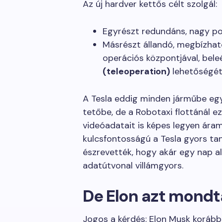
Az új hardver kettős célt szolgál:
Egyrészt redundáns, nagy p
Másrészt állandó, megbízhat
operációs központjával, bele
(teleoperation)
lehetőségét 
A Tesla eddig minden járműbe egy
tetőbe, de a Robotaxi flottánál e
videóadatait is képes legyen áram
kulcsfontosságú a Tesla gyors tan
észrevették, hogy akár egy nap ala
adatútvonal villámgyors.
De Elon azt mond
Jogos a kérdés: Elon Musk korább