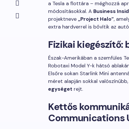
a Tesla a flottára – méghozzá apr
módosításokkal. A
Business Insi
projektneve
„Project Halo”
, amel
extra hardverrel is bővítik az autó
Fizikai kiegészítő:
Észak-Amerikában a szemfüles Tes
Robotaxi Model Y-k hátsó ablakáná
Elsőre sokan Starlink Mini antenn
méret alapján sokkal valószínűbb
egységet
rejt.
Kettős kommunikác
Communications 