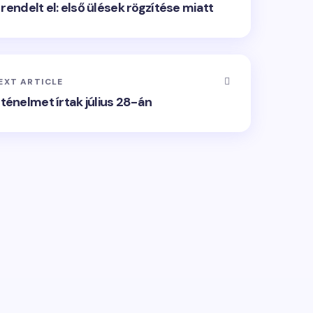
rendelt el: első ülések rögzítése miatt
EXT ARTICLE
ténelmet írtak július 28-án