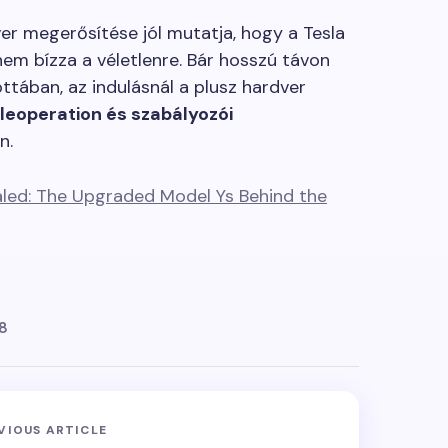
ver megerősítése jól mutatja, hogy a Tesla
em bízza a véletlenre. Bár hosszú távon
ottában, az indulásnál a plusz hardver
leoperation és szabályozói
n.
ealed: The Upgraded Model Ys Behind the
28
VIOUS ARTICLE