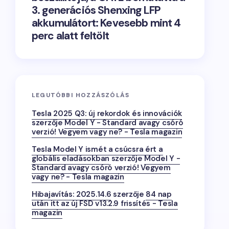
3. generációs Shenxing LFP
akkumulátort: Kevesebb mint 4
perc alatt feltölt
LEGUTÓBBI HOZZÁSZÓLÁS
Tesla 2025 Q3: új rekordok és innovációk
szerzője
Model Y - Standard avagy csóró
verzió! Vegyem vagy ne? - Tesla magazin
Tesla Model Y ismét a csúcsra ért a
globális eladásokban
szerzője
Model Y -
Standard avagy csóró verzió! Vegyem
vagy ne? - Tesla magazin
Hibajavítás: 2025.14.6
szerzője
84 nap
után itt az új FSD v13.2.9 frissítés - Tesla
magazin