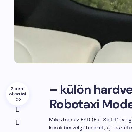
– külön hardve
2 perc
olvasási
Robotaxi Mode
idő
Miközben az FSD (Full Self-Driving
körüli beszélgetéseket, új részlete