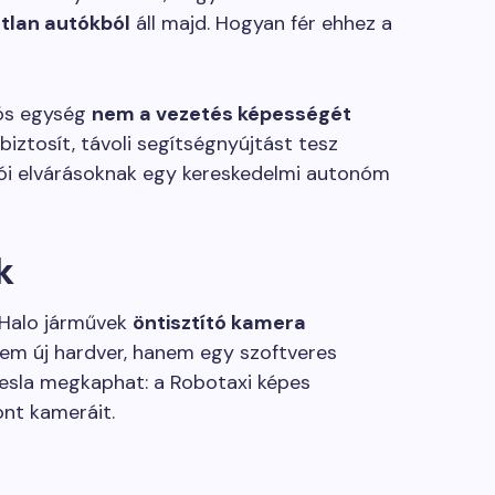
atlan autókból
áll majd. Hogyan fér ehhez a
iós egység
nem a vezetés képességét
biztosít, távoli segítségnyújtást tesz
zói elvárásoknak egy kereskedelmi autonóm
k
 Halo járművek
öntisztító kamera
nem új hardver, hanem egy szoftveres
esla megkaphat: a Robotaxi képes
ont kameráit.