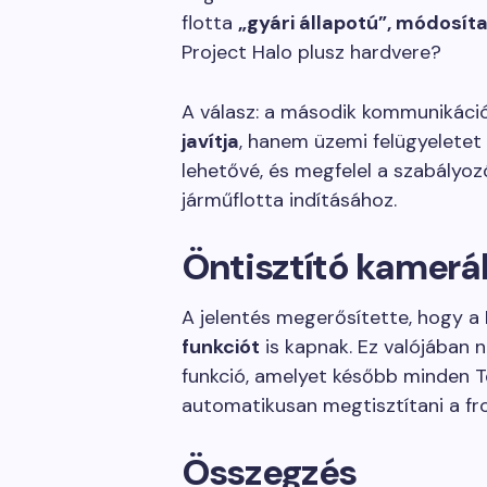
flotta
„gyári állapotú”, módosít
Project Halo plusz hardvere?
A válasz: a második kommunikác
javítja
, hanem üzemi felügyeletet 
lehetővé, és megfelel a szabályo
járműflotta indításához.
Öntisztító kamerá
A jelentés megerősítette, hogy a
funkciót
is kapnak. Ez valójában 
funkció, amelyet később minden T
automatikusan megtisztítani a fr
Összegzés