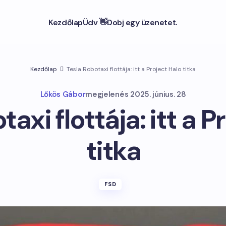
Kezdőlap
Üdv 👋
Dobj egy üzenetet.
Kezdőlap
Tesla Robotaxi flottája: itt a Project Halo titka
Lőkös Gábor
megjelenés
2025. június. 28
taxi flottája: itt a P
titka
FSD