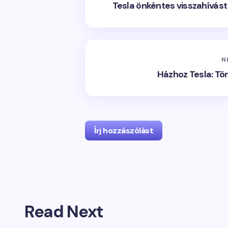
Tesla önkéntes visszahívást 
N
Házhoz Tesla: Tör
Írj hozzászólást
Read Next