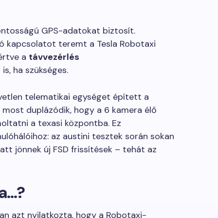
ontosságú GPS-adatokat biztosít.
ó kapcsolatot teremt a Tesla Robotaxi
értve a
távvezérlés
is, ha szükséges.
etlen telematikai egységet épített a
z most duplázódik, hogy a 6 kamera élő
oltatni a texasi központba. Ez
ulóhálóihoz: az austini tesztek során sokan
tt jönnek új FSD frissítések – tehát az
ta…?
an azt nyilatkozta, hogy a Robotaxi-