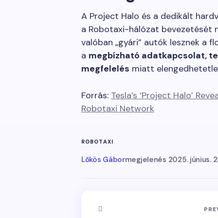
A Project Halo és a dedikált hard
a Robotaxi-hálózat bevezetését n
valóban „gyári” autók lesznek a fl
a
megbízható adatkapcsolat, te
megfelelés
miatt elengedhetetle
Forrás:
Tesla’s ‘Project Halo’ Rev
Robotaxi Network
ROBOTAXI
Lőkös Gábor
megjelenés
2025. június. 
PRE