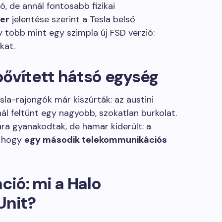
ó, de annál fontosabb fizikai
der
jelentése szerint a Tesla belső
y több mint egy szimpla új FSD verzió:
kat.
 bővített hátsó egység
la-rajongók már kiszúrták: az austini
l feltűnt egy nagyobb, szokatlan burkolat.
ára gyanakodtak, de hamar kiderült: a
, hogy
egy második telekommunikációs
ió: mi a Halo
Unit?