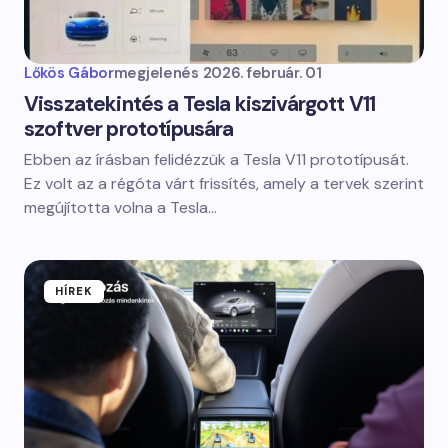
Lőkös Gábor
megjelenés
2026. február. 01
Visszatekintés a Tesla kiszivárgott V11
szoftver prototípusára
Ebben az írásban felidézzük a Tesla V11 prototípusát.
Ez volt az a régóta várt frissítés, amely a tervek szerint
megújította volna a Tesla…
HÍREK