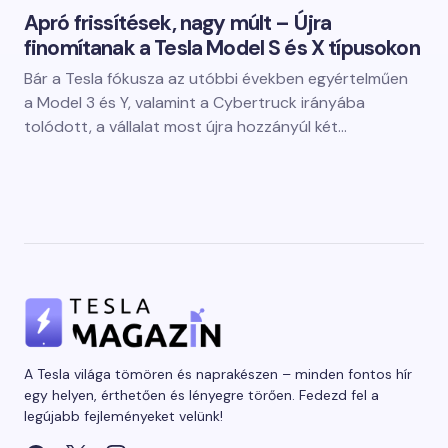
Apró frissítések, nagy múlt – Újra
finomítanak a Tesla Model S és X típusokon
Bár a Tesla fókusza az utóbbi években egyértelműen
a Model 3 és Y, valamint a Cybertruck irányába
tolódott, a vállalat most újra hozzányúl két…
A Tesla világa tömören és naprakészen – minden fontos hír
egy helyen, érthetően és lényegre törően. Fedezd fel a
legújabb fejleményeket velünk!