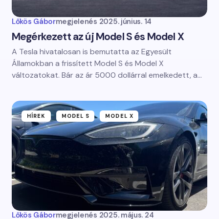
Lőkös Gábor
megjelenés
2025. június. 14
Megérkezett az új Model S és Model X
A Tesla hivatalosan is bemutatta az Egyesült
Államokban a frissített Model S és Model X
változatokat. Bár az ár 5000 dollárral emelkedett, a…
HÍREK
MODEL S
MODEL X
Lőkös Gábor
megjelenés
2025. május. 24