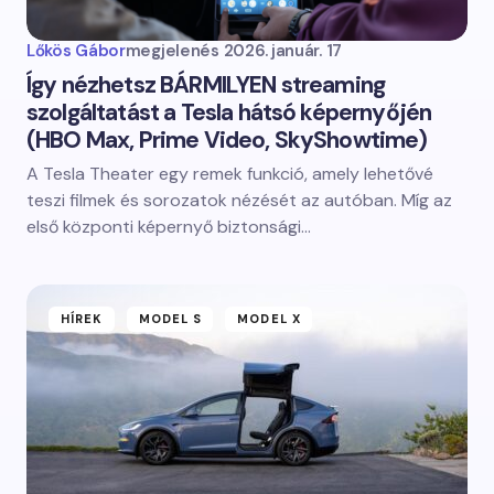
Lőkös Gábor
megjelenés
2026. január. 17
Így nézhetsz BÁRMILYEN streaming
szolgáltatást a Tesla hátsó képernyőjén
(HBO Max, Prime Video, SkyShowtime)
A Tesla Theater egy remek funkció, amely lehetővé
teszi filmek és sorozatok nézését az autóban. Míg az
első központi képernyő biztonsági…
HÍREK
MODEL S
MODEL X