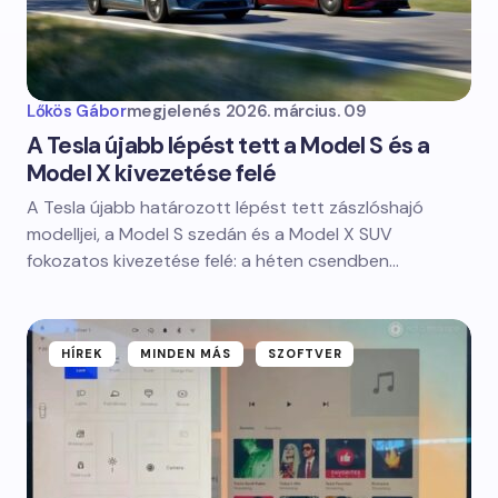
Lőkös Gábor
megjelenés
2026. március. 09
A Tesla újabb lépést tett a Model S és a
Model X kivezetése felé
A Tesla újabb határozott lépést tett zászlóshajó
modelljei, a Model S szedán és a Model X SUV
fokozatos kivezetése felé: a héten csendben…
HÍREK
MINDEN MÁS
SZOFTVER