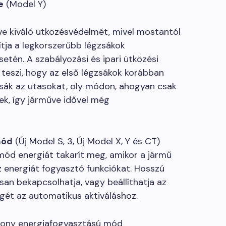
e
(Model Y)
műve kiváló ütközésvédelmét, mivel mostantól
sítja a legkorszerűbb légzsákok
setén. A szabályozási és ipari ütközési
é teszi, hogy az első légzsákok korábban
rtsák az utasokat, oly módon, ahogyan csak
sek, így járműve idővel még
mód
(Új Model S, 3, Új Model X, Y és CT)
ód energiát takarít meg, amikor a jármű
az energiát fogyasztó funkciókat. Hosszú
an bekapcsolhatja, vagy beállíthatja az
gét az automatikus aktiváláshoz.
csony energiafogyasztású mód