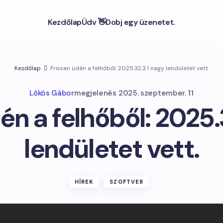
Kezdőlap
Üdv 👋
Dobj egy üzenetet.
Kezdőlap
Frissen üdén a felhőből: 2025.32.3.1 nagy lendületet vett.
Lőkös Gábor
megjelenés
2025. szeptember. 11
én a felhőből: 2025.
lendületet vett.
HÍREK
SZOFTVER