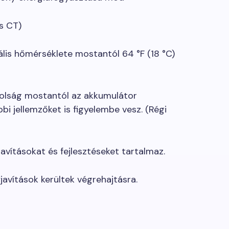
és CT)
is hőmérséklete mostantól 64 °F (18 °C)
olság mostantól az akkumulátor
i jellemzőket is figyelembe vesz. (Régi
 javításokat és fejlesztéseket tartalmaz.
javítások kerültek végrehajtásra.