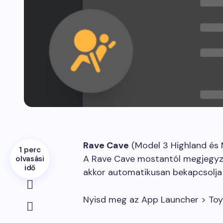
Rave Cave
(Model 3 Highland és 
1 perc
A Rave Cave mostantól megjegyzi 
olvasási
idő
akkor automatikusan bekapcsolja 
Nyisd meg az App Launcher > Toy