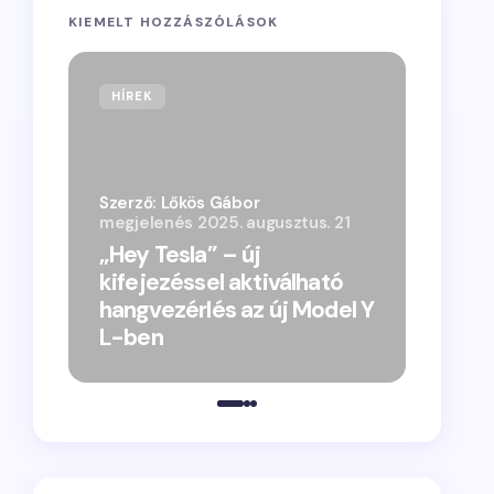
KIEMELT HOZZÁSZÓLÁSOK
HÍREK
Szerző: Lőkös Gábor
megjelenés
2025. augusztus. 21
„Hey Tesla” – új
kifejezéssel aktiválható
hangvezérlés az új Model Y
L-ben
„Vacsor
megjele