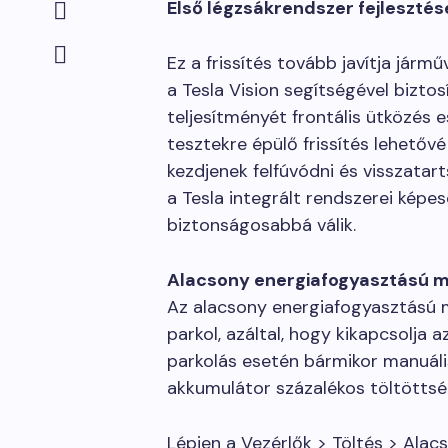
Első légzsákrendszer fejlesztés
Ez a frissítés tovább javítja jár
a Tesla Vision segítségével bizto
teljesítményét frontális ütközés e
tesztekre épülő frissítés lehetőv
kezdjenek felfúvódni és visszata
a Tesla integrált rendszerei képe
biztonságosabbá válik.
Alacsony energiafogyasztású 
Az alacsony energiafogyasztású m
parkol, azáltal, hogy kikapcsolja 
parkolás esetén bármikor manuális
akkumulátor százalékos töltöttsé
Lépjen a Vezérlők > Töltés > Ala