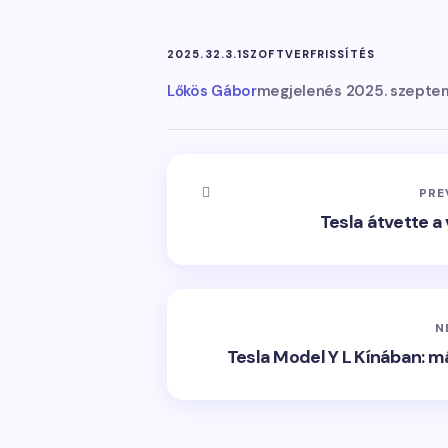
2025.32.3.1
SZOFTVERFRISSÍTÉS
Lőkös Gábor
megjelenés
2025. szeptem
PRE
Tesla átvette a
N
Tesla Model Y L Kínában: m