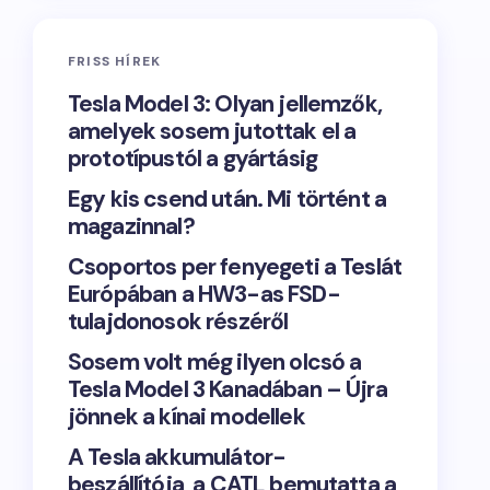
FRISS HÍREK
Tesla Model 3: Olyan jellemzők,
amelyek sosem jutottak el a
prototípustól a gyártásig
Egy kis csend után. Mi történt a
magazinnal?
Csoportos per fenyegeti a Teslát
Európában a HW3-as FSD-
tulajdonosok részéről
Sosem volt még ilyen olcsó a
Tesla Model 3 Kanadában – Újra
jönnek a kínai modellek
A Tesla akkumulátor-
beszállítója, a CATL bemutatta a