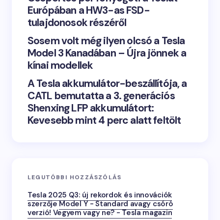
Európában a HW3-as FSD-
tulajdonosok részéről
Sosem volt még ilyen olcsó a Tesla
Model 3 Kanadában – Újra jönnek a
kínai modellek
A Tesla akkumulátor-beszállítója, a
CATL bemutatta a 3. generációs
Shenxing LFP akkumulátort:
Kevesebb mint 4 perc alatt feltölt
LEGUTÓBBI HOZZÁSZÓLÁS
Tesla 2025 Q3: új rekordok és innovációk
szerzője
Model Y - Standard avagy csóró
verzió! Vegyem vagy ne? - Tesla magazin