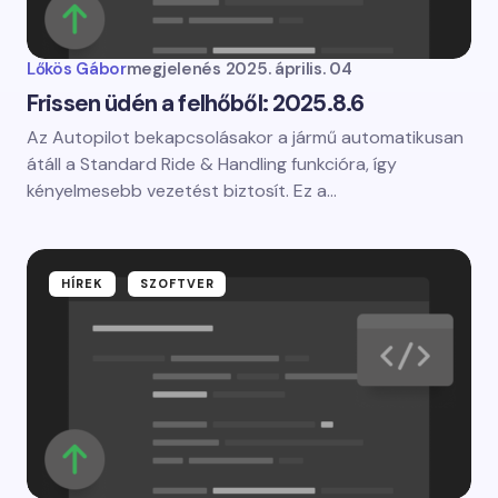
Lőkös Gábor
megjelenés
2025. április. 04
Frissen üdén a felhőből: 2025.8.6
Az Autopilot bekapcsolásakor a jármű automatikusan
átáll a Standard Ride & Handling funkcióra, így
kényelmesebb vezetést biztosít. Ez a…
HÍREK
SZOFTVER