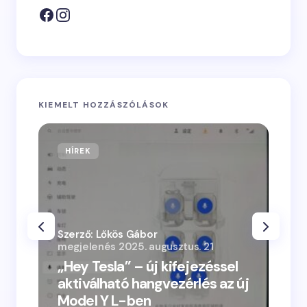
KIEMELT HOZZÁSZÓLÁSOK
HÍREK
Szerző: Lőkös Gábor
megjelenés
2025. augusztus. 21
„Hey Tesla” – új kifejezéssel
aktiválható hangvezérlés az új
Model Y L-ben
„Vacs