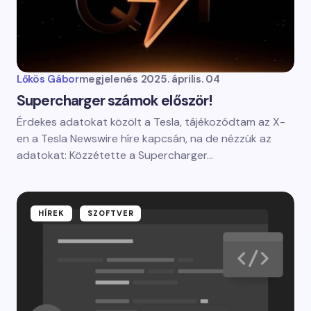
Lőkös Gábor
megjelenés
2025. április. 04
Supercharger számok először!
Érdekes adatokat közölt a Tesla, tájékozódtam az X-
en a Tesla Newswire híre kapcsán, na de nézzük az
adatokat: Közzétette a Supercharger…
HÍREK
SZOFTVER