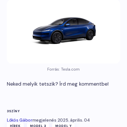
Forrás: Tesla.com
Neked melyik tetszik? Írd meg kommentbe!
3
SZÍN
Y
Lőkös Gábor
megjelenés
2025. április. 04
HÍREK
MODEL 3
MODEL Y