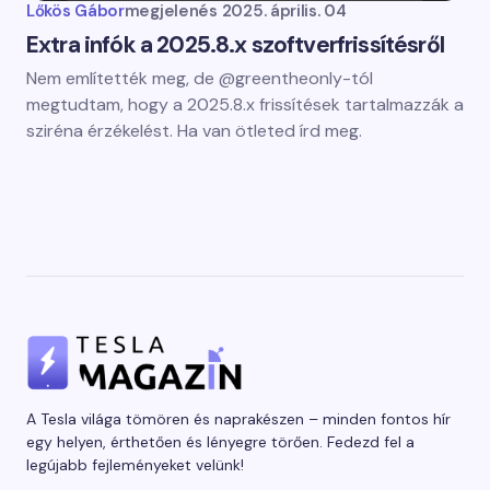
Lőkös Gábor
megjelenés
2025. április. 04
Extra infók a 2025.8.x szoftverfrissítésről
Nem említették meg, de @greentheonly-tól
megtudtam, hogy a 2025.8.x frissítések tartalmazzák a
sziréna érzékelést. Ha van ötleted írd meg.
A Tesla világa tömören és naprakészen – minden fontos hír
egy helyen, érthetően és lényegre törően. Fedezd fel a
legújabb fejleményeket velünk!