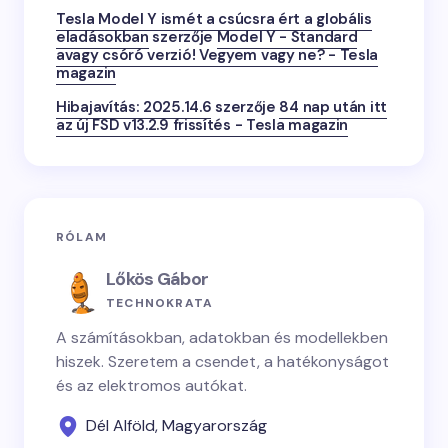
Tesla Model Y ismét a csúcsra ért a globális
eladásokban
szerzője
Model Y - Standard
avagy csóró verzió! Vegyem vagy ne? - Tesla
magazin
Hibajavítás: 2025.14.6
szerzője
84 nap után itt
az új FSD v13.2.9 frissítés - Tesla magazin
RÓLAM
Lőkös Gábor
TECHNOKRATA
A számításokban, adatokban és modellekben
hiszek. Szeretem a csendet, a hatékonyságot
és az elektromos autókat.
Dél Alföld, Magyarország