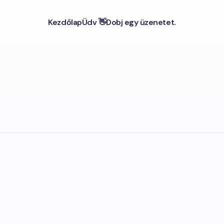
Kezdőlap
Üdv 👋
Dobj egy üzenetet.