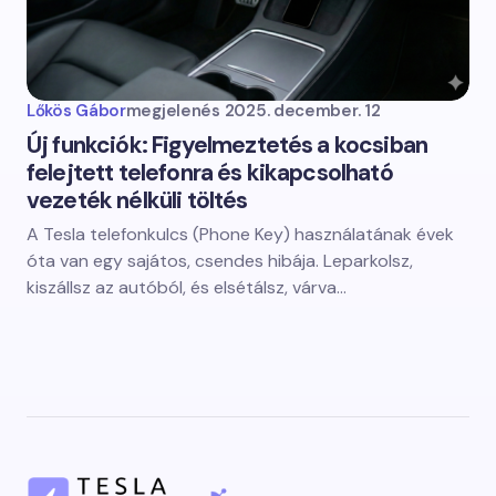
Lőkös Gábor
megjelenés
2025. december. 12
Új funkciók: Figyelmeztetés a kocsiban
felejtett telefonra és kikapcsolható
vezeték nélküli töltés
A Tesla telefonkulcs (Phone Key) használatának évek
óta van egy sajátos, csendes hibája. Leparkolsz,
kiszállsz az autóból, és elsétálsz, várva…