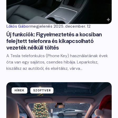
Lőkös Gábor
megjelenés
2025. december. 12
Új funkciók: Figyelmeztetés a kocsiban
felejtett telefonra és kikapcsolható
vezeték nélküli töltés
A Tesla telefonkulcs (Phone Key) használatának évek
óta van egy sajátos, csendes hibája. Leparkolsz,
kiszállsz az autóból, és elsétálsz, várva…
HÍREK
SZOFTVER