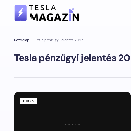
Kezdőlap
Tesla pénzügyi jelentés 2025
Tesla pénzügyi jelentés 2
HÍREK