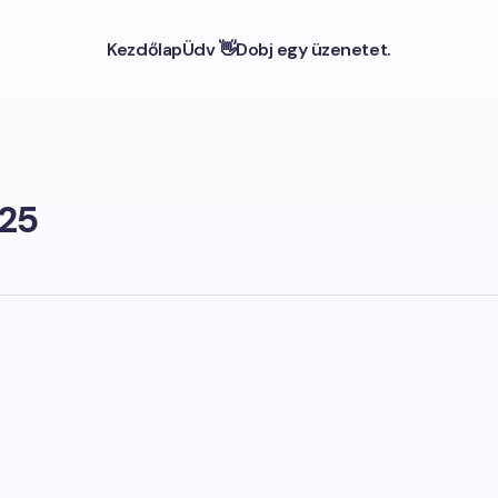
Kezdőlap
Üdv 👋
Dobj egy üzenetet.
025