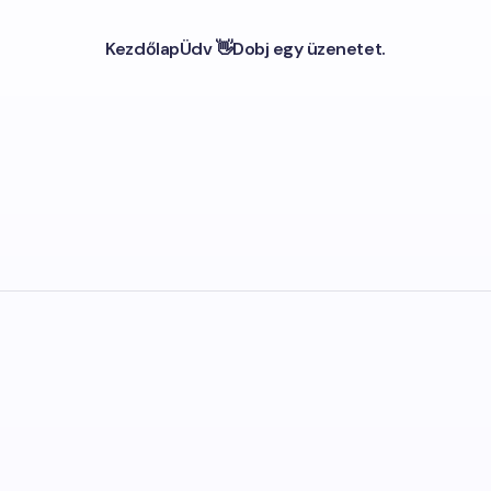
Kezdőlap
Üdv 👋
Dobj egy üzenetet.