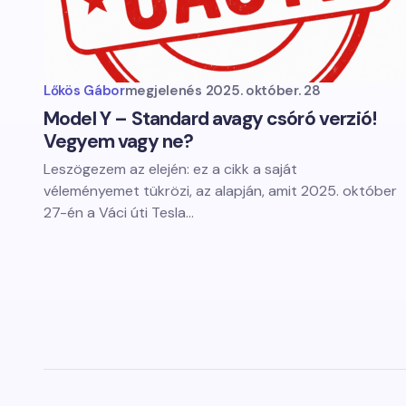
Lőkös Gábor
megjelenés
2025. október. 28
Model Y – Standard avagy csóró verzió!
Vegyem vagy ne?
Leszögezem az elején: ez a cikk a saját
véleményemet tükrözi, az alapján, amit 2025. október
27-én a Váci úti Tesla…