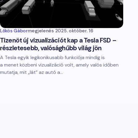
Lőkös Gábor
megjelenés
2025. október. 16
Tizenöt új vizualizációt kap a Tesla FSD –
részletesebb, valósághűbb világ jön
A Tesla egyik legikonikusabb funkciója mindig is
a menet közbeni vizualizáció volt, amely valós időben
mutatja, mit „lát” az autó a…