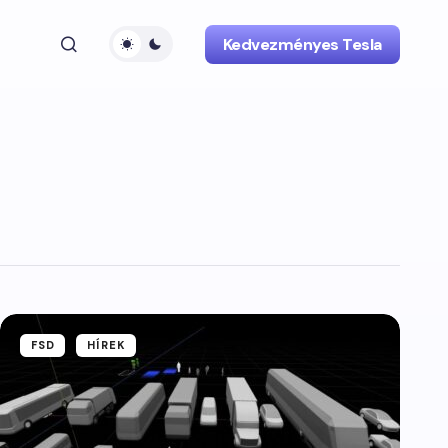
Kedvezményes Tesla
FSD
HÍREK