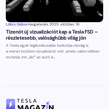
Lőkös Gábor
megjelenés
2025. október. 16
Tizenöt új vizualizációt kap a Tesla FSD –
részletesebb, valósághűbb világ jön
A Tesla egyik legikonikusabb funkciója mindig is
a menet közbeni vizualizáció volt, amely valós időben
mutatja, mit „lát” az autó a…