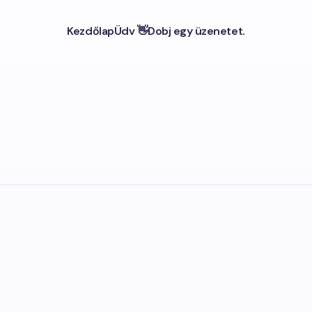
Kezdőlap
Üdv 👋
Dobj egy üzenetet.