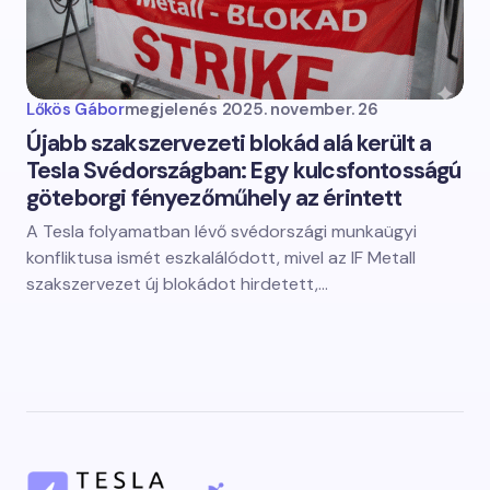
Lőkös Gábor
megjelenés
2025. november. 26
Újabb szakszervezeti blokád alá került a
Tesla Svédországban: Egy kulcsfontosságú
göteborgi fényezőműhely az érintett
A Tesla folyamatban lévő svédországi munkaügyi
konfliktusa ismét eszkalálódott, mivel az IF Metall
szakszervezet új blokádot hirdetett,…