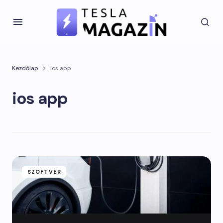
Kezdőlap
ios app
ios app
SZOFTVER