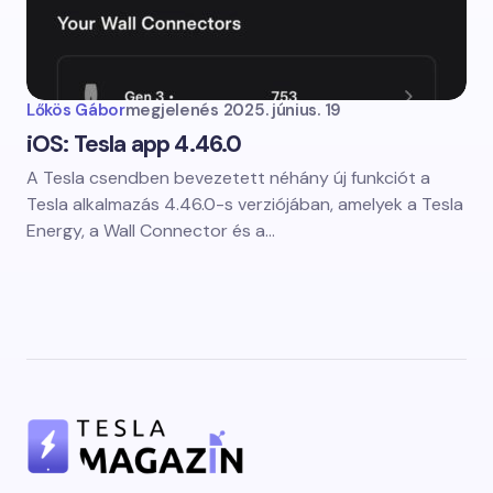
Lőkös Gábor
megjelenés
2025. június. 19
iOS: Tesla app 4.46.0
A Tesla csendben bevezetett néhány új funkciót a
Tesla alkalmazás 4.46.0-s verziójában, amelyek a Tesla
Energy, a Wall Connector és a…