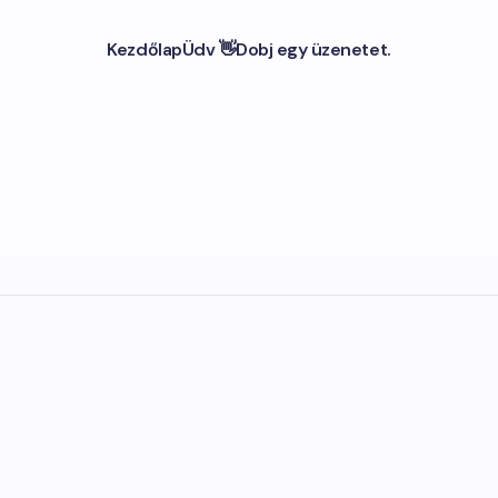
Kezdőlap
Üdv 👋
Dobj egy üzenetet.