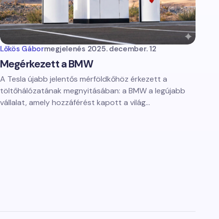
Lőkös Gábor
megjelenés
2025. december. 12
Megérkezett a BMW
A Tesla újabb jelentős mérföldkőhöz érkezett a
töltőhálózatának megnyitásában: a BMW a legújabb
vállalat, amely hozzáférést kapott a világ…