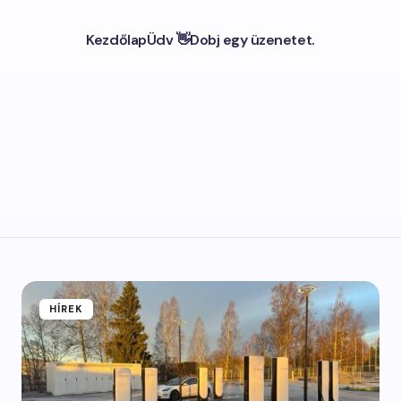
Kezdőlap
Üdv 👋
Dobj egy üzenetet.
HÍREK