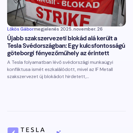
Lőkös Gábor
megjelenés
2025. november. 26
Újabb szakszervezeti blokád alá került a
Tesla Svédországban: Egy kulcsfontosságú
göteborgi fényezőműhely az érintett
A Tesla folyamatban lévő svédországi munkaügyi
konfliktusa ismét eszkalálódott, mivel az IF Metall
szakszervezet új blokádot hirdetett,…