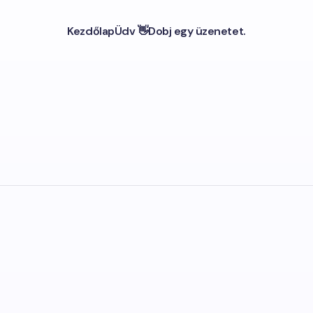
Kezdőlap
Üdv 👋
Dobj egy üzenetet.