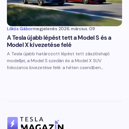
Lőkös Gábor
megjelenés
2026. március. 09
A Tesla újabb lépést tett a Model S és a
Model X kivezetése felé
A Tesla újabb határozott lépést tett zászlóshajó
modelljei, a Model S szedán és a Model X SUV
fokozatos kivezetése felé: a héten csendben…